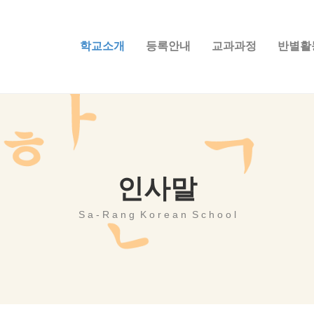
학교소개
등록안내
교과과정
반별활
인사말
S a - R a n g K o r e a n S c h o o l