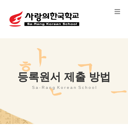
Me
등록원서 제출 방법
S a - R a n g K o r e a n S c h o o l