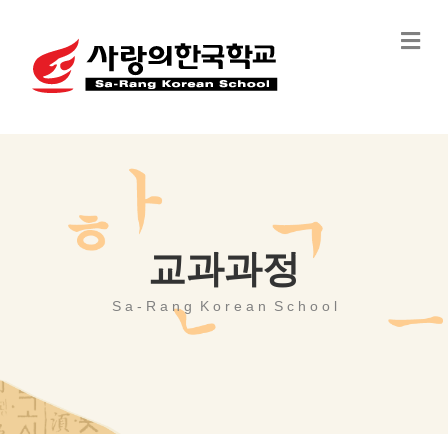
Me
교과과정
S a - R a n g K o r e a n S c h o o l